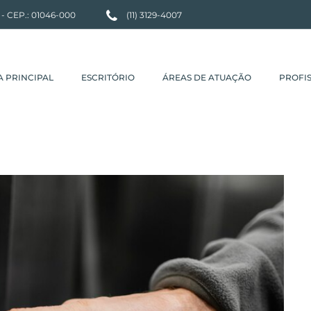
P - CEP.: 01046-000
(11) 3129-4007
A PRINCIPAL
ESCRITÓRIO
ÁREAS DE ATUAÇÃO
PROFIS