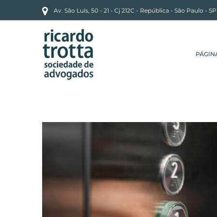
Av. São Luís, 50 - 21 - Cj 212C - República - São Paulo - S
PÁGIN