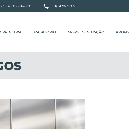
P - CEP.: 01046-000
(11) 3129-4007
A PRINCIPAL
ESCRITÓRIO
ÁREAS DE ATUAÇÃO
PROFIS
GOS