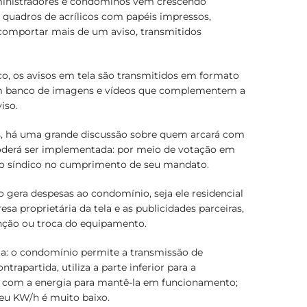
dministradores e condôminos vem crescendo
 quadros de acrílicos com papéis impressos,
 comportar mais de um aviso, transmitidos
o, os avisos em tela são transmitidos em formato
m banco de imagens e vídeos que complementem a
iso.
, há uma grande discussão sobre quem arcará com
 poderá ser implementada: por meio de votação em
A
 do síndico no cumprimento de seu mandato.
o gera despesas ao condomínio, seja ele residencial
sa proprietária da tela e as publicidades parceiras,
nção ou troca do equipamento.
 o condomínio permite a transmissão de
C
trapartida, utiliza a parte inferior para a
 é com a energia para mantê-la em funcionamento;
seu KW/h é muito baixo.