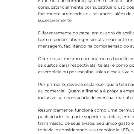
E tal meio de comunicação entre síndico, a
consubstancialmente por substituir o uso dos
facilmente arrancados ou rasurados, além de
sucessivamente.
Diferentemente do papel em quadro de acrílic
texto e podem abranger simultaneamente u
mensagem, facilitando na compreensão do av
Ocorre que, mesmo com inúmeros benefícios
os custos da(s) respectiva(s) tela(s) e como
assembleia ou por escolha única e exclusiva
Por primeiro, deve-se esclarecer que a tela nã
ou comercial. Quem a financia é própria empre
inclusive na necessidade de eventual manute
Resumidamente, funciona como uma permuta:
publicidades na parte superior da tela e, em con
transmissão de seus avisos. Seu único gasto
todavia, e considerando sua tecnologia LED, 